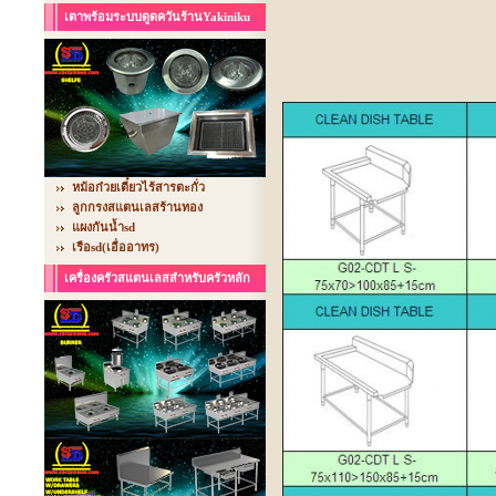
เตาพร้อมระบบดูดควันร้านYakiniku
หม้อก๋วยเตี๋ยวไร้สารตะกั่ว
ลูกกรงสแตนเลสร้านทอง
แผงกันน้ำsd
เรือsd(เอื่ออาทร)
เครื่องครัวสแตนเลสสำหรับครัวหลัก