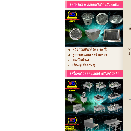
เตาพร้อมระบบดูดควันร้านYakiniku
น
9
ห
หม้อก๋วยเตี๋ยวไร้สารตะกั่ว
1
ลูกกรงสแตนเลสร้านทอง
แผงกันน้ำsd
เรือsd(เอื่ออาทร)
เครื่องครัวสแตนเลสสำหรับครัวหลัก