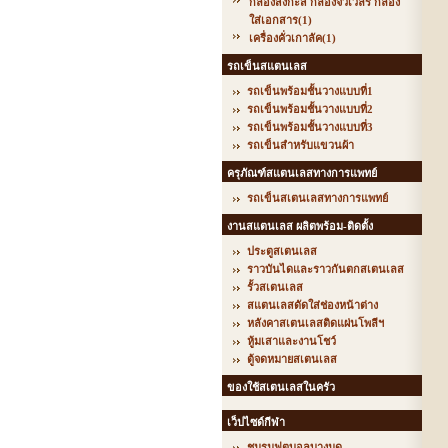
กล่องสังกะสี กล่องจิวเวลรี่ กล่อง
ใส่เอกสาร
(1)
เครื่องคั่วเกาลัค
(1)
รถเข็นสแตนเลส
รถเข็นพร้อมชั้นวางแบบที่1
รถเข็นพร้อมชั้นวางแบบที่2
รถเข็นพร้อมชั้นวางแบบที่3
รถเข็นสำหรับแขวนผ้า
ครุภัณฑ์สแตนเลสทางการแพทย์
รถเข็นสเตนเลสทางการแพทย์
งานสแตนเลส ผลิตพร้อม-ติดตั้ง
ประตูสเตนเลส
ราวบันไดและราวกันตกสเตนเลส
รั้วสเตนเลส
สแตนเลสดัดใส่ช่องหน้าต่าง
หลังคาสเตนเลสติดแผ่นโพลีฯ
หู้มเสาและงานโชว์
ตู้จดหมายสเตนเลส
ของใช้สเตนเลสในครัว
เว็ปไซด์กีฬา
ชมรมฟุตบอลบางมด